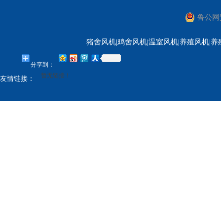
鲁公网安
猪舍风机|鸡舍风机|温室风机|养殖风机|养
分享到：
暂无链接！
友情链接：