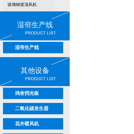
玻璃钢屋顶风机
湿帘生产线
湿帘生产线
其他设备
鸡舍挡光板
二氧化碳发生器
花卉暖风机