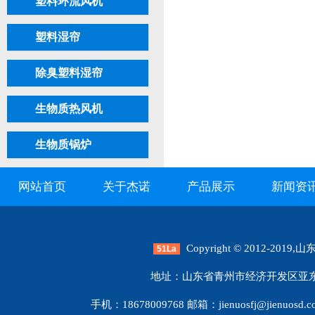
塑料环流风机
塑料湿帘
除臭塑料湿帘
生物质热风机
生物质锅炉
网站首页
关于杰诺
产品展示
新闻资
Copyright © 2012-2019
51La
地址：山东省青州市经济开发区亚东街12
手机：18678009768 邮箱：jienuosfj@jienuosd.c