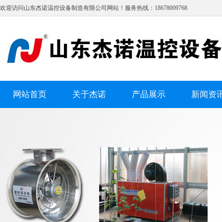
欢迎访问山东杰诺温控设备制造有限公司网站！服务热线：18678009768
网站首页
关于杰诺
产品展示
新闻资