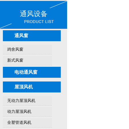
通风设备
通风窗
鸡舍风窗
新式风窗
电动通风窗
屋顶风机
无动力屋顶风机
动力屋顶风机
全塑管道风机