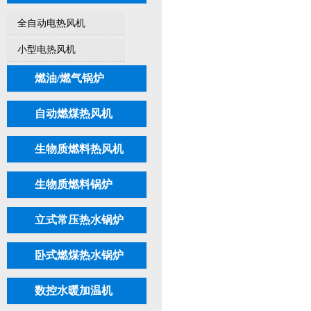
全自动电热风机
小型电热风机
燃油/燃气锅炉
自动燃煤热风机
生物质燃料热风机
生物质燃料锅炉
立式常压热水锅炉
卧式燃煤热水锅炉
数控水暖加温机