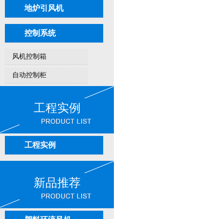
地炉引风机
控制系统
风机控制箱
自动控制柜
工程实例
工程实例
新品推荐