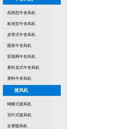
高档型牛舍风机
标准型牛舍风机
皮带式牛舍风机
圆形牛舍风机
双面网牛舍风机
赛科龙式牛舍风机
塑料牛舍风机
拢风机
蝴蝶式拢风机
百叶式拢风机
全塑拢风机