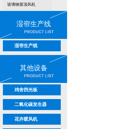
玻璃钢屋顶风机
湿帘生产线
湿帘生产线
其他设备
鸡舍挡光板
二氧化碳发生器
花卉暖风机