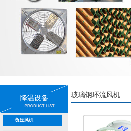
玻璃钢环流风机
降温设备
负压风机