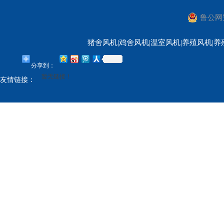
鲁公网安
猪舍风机|鸡舍风机|温室风机|养殖风机|养
分享到：
暂无链接！
友情链接：