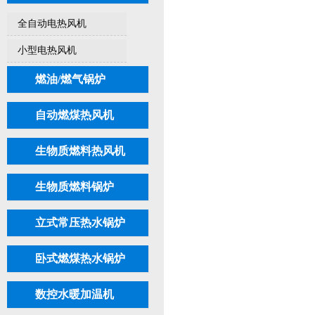
全自动电热风机
小型电热风机
燃油/燃气锅炉
自动燃煤热风机
生物质燃料热风机
生物质燃料锅炉
立式常压热水锅炉
卧式燃煤热水锅炉
数控水暖加温机