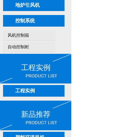
地炉引风机
控制系统
风机控制箱
自动控制柜
工程实例
工程实例
新品推荐