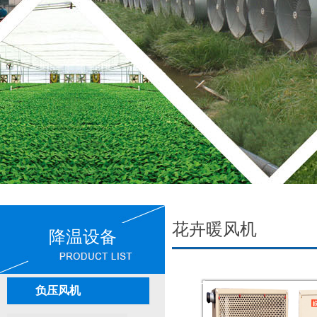
花卉暖风机
降温设备
负压风机