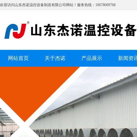
欢迎访问山东杰诺温控设备制造有限公司网站！服务热线：18678009768
网站首页
关于杰诺
产品展示
新闻资