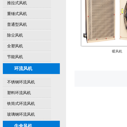
推拉式风机
重锤式风机
普通型风机
除尘风机
全塑风机
暖风机
节能风机
环流风机
不锈钢环流风机
塑料环流风机
铁筒式环流风机
玻璃钢环流风机
牛舍风机