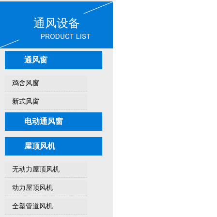
通风设备
通风窗
鸡舍风窗
新式风窗
电动通风窗
屋顶风机
无动力屋顶风机
动力屋顶风机
全塑管道风机