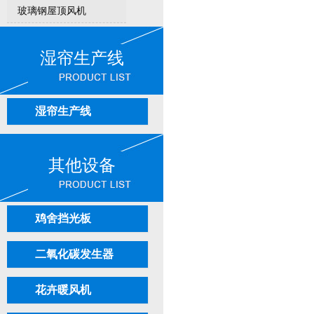
玻璃钢屋顶风机
湿帘生产线
湿帘生产线
其他设备
鸡舍挡光板
二氧化碳发生器
花卉暖风机