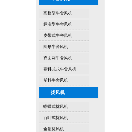
高档型牛舍风机
标准型牛舍风机
皮带式牛舍风机
圆形牛舍风机
双面网牛舍风机
赛科龙式牛舍风机
塑料牛舍风机
拢风机
蝴蝶式拢风机
百叶式拢风机
全塑拢风机