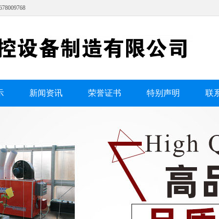
009768
示
新闻资讯
荣誉证书
特别声明
联