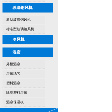
玻璃钢风机
新型玻璃钢风机
标准型玻璃钢风机
冷风机
湿帘
外框湿帘
湿帘纸芯
塑料湿帘
除臭塑料湿帘
湿帘保温板