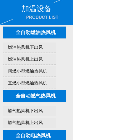
加温设备
全自动燃油热风机
燃油热风机下出风
燃油热风机上出风
间燃小型燃油热风机
直燃小型燃油热风机
全自动燃气热风机
燃气热风机下出风
燃气热风机上出风
全自动电热风机