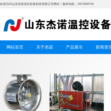
欢迎访问山东杰诺温控设备制造有限公司网站！服务热线：18678009768
网站首页
关于杰诺
产品展示
新闻资