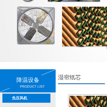
湿帘纸芯
降温设备
负压风机