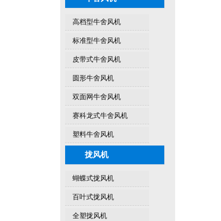
高档型牛舍风机
标准型牛舍风机
皮带式牛舍风机
圆形牛舍风机
双面网牛舍风机
赛科龙式牛舍风机
塑料牛舍风机
拢风机
蝴蝶式拢风机
百叶式拢风机
全塑拢风机