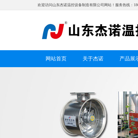
欢迎访问山东杰诺温控设备制造有限公司网站！服务热线：18678
网站首页
关于杰诺
产品展