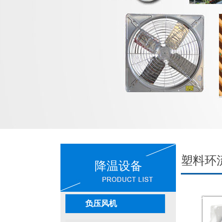
塑料环
降温设备
负压风机