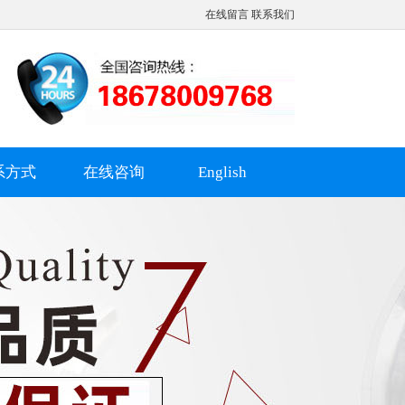
在线留言
联系我们
系方式
在线咨询
English