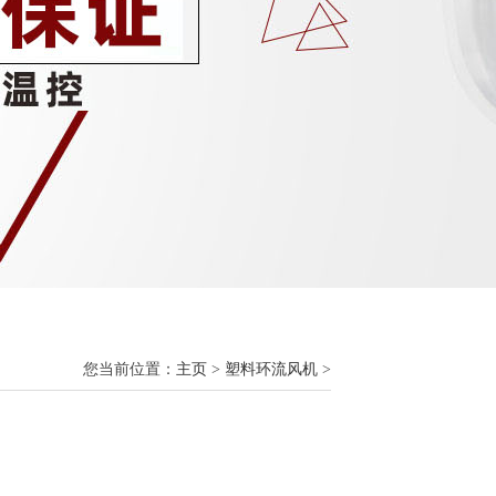
您当前位置：
主页
>
塑料环流风机
>