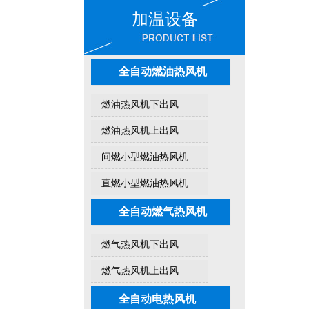
加温设备
全自动燃油热风机
燃油热风机下出风
燃油热风机上出风
间燃小型燃油热风机
直燃小型燃油热风机
全自动燃气热风机
燃气热风机下出风
燃气热风机上出风
全自动电热风机